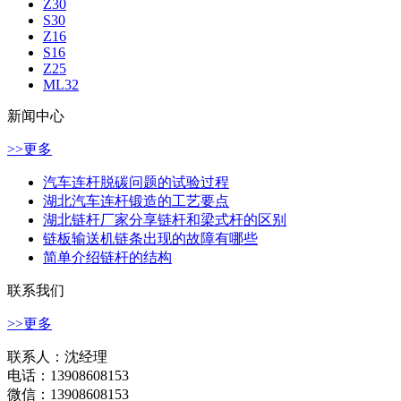
Z30
S30
Z16
S16
Z25
ML32
新闻中心
>>更多
汽车连杆脱碳问题的试验过程
湖北汽车连杆锻造的工艺要点
湖北链杆厂家分享链杆和梁式杆的区别
链板输送机链条出现的故障有哪些
简单介绍链杆的结构
联系我们
>>更多
联系人：沈经理
电话：13908608153
微信：13908608153